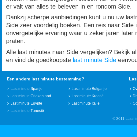
er valt van alles te beleven in en rondom Side.
Dankzij scherpe aanbiedingen kunt u nu uw last
Side zeer voordelig boeken. Een reis naar Side 
onvergetelijke ervaring waar u zeker jaren later 
praten.
Alle last minutes naar Side vergelijken? Bekijk a
en vind de goedkoopste
last minute Side
eenvoud
Een andere last minute bestemming?
Las
Last minute Spanje
Last minute Bulgarije
Ov
Last minute Griekenland
Last minute Kroatië
Di
Last minute Egypte
Last minute Italië
Co
Last minute Tunesië
© 2011 Lastmin