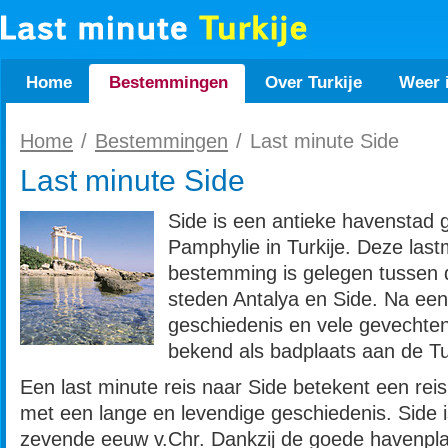
Home
Bestemmingen
Over Turkije
Weer i
Home
/
Bestemmingen
/
Last minute Side
Last minute Side
Side is een antieke havenstad 
Pamphylie in Turkije. Deze last
bestemming is gelegen tussen 
steden Antalya en Side. Na een
geschiedenis en vele gevechten
bekend als badplaats aan de Tu
Een last minute reis naar Side betekent een rei
met een lange en levendige geschiedenis. Side is
zevende eeuw v.Chr. Dankzij de goede havenpla